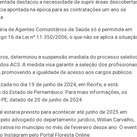
esentada destacou a necessidade de suprir áreas descoberta
cia apontada na época para as contratações um ano se
a.
ária de Agentes Comunitários de Saúde só é permitida em
go 16 da Lei nº 11.350/2006, o que não se aplica à situaçã
eiros, determinou a suspensão imediata do processo seletiv
dos ACS. A medida visa garantir a seleção dos profissionai
s, promovendo a igualdade de acesso aos cargos públicos.
ada no dia 19 de junho de 2024, em Recife, e está
as do Estado de Pernambuco. Para mais informações, os
-PE, datado de 20 de junho de 2024.
al estaria previsto para acontecer até junho de 2025 em
 pelo advogado do departamento jurídico, Willian Carvalho,
rativa no município no mês de fevereiro desse ano. O even
no Instagram pelo Portal Floresta Online.