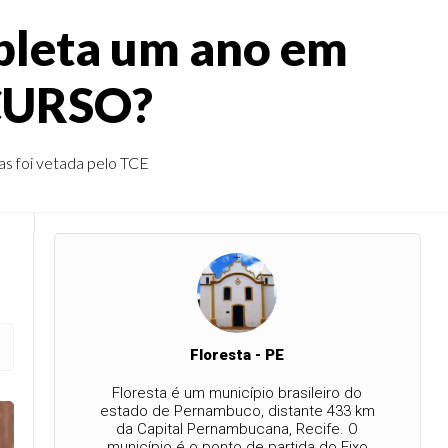
pleta um ano em
NCURSO?
s foi vetada pelo TCE
Floresta - PE
Floresta é um município brasileiro do
estado de Pernambuco, distante 433 km
da Capital Pernambucana, Recife. O
município é o ponto de partida do Eixo