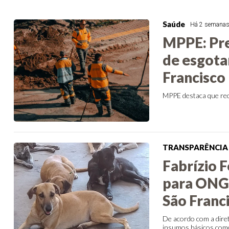
Saúde
Há 2 semana
MPPE: Pre
de esgota
Francisco
MPPE destaca que re
TRANSPARÊNCIA
Fabrízio 
para ONG 
São Franc
De acordo com a diret
insumos básicos como