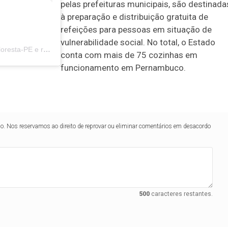
pelas prefeituras municipais, são destinada
à preparação e distribuição gratuita de
refeições para pessoas em situação de
vulnerabilidade social. No total, o Estado
Uma publicação compartilhada por Blog do Elvis - Notícias de Floresta-PE e região (@blogdoelvis)
conta com mais de 75 cozinhas em
funcionamento em Pernambuco.
lo. Nos reservamos ao direito de reprovar ou eliminar comentários em desacordo
500
caracteres restantes.