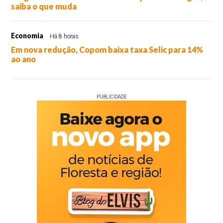
saiba o que muda
Economia
Há 8 horas
Em nova redução, Copom baixa taxa Selic para 14%
ao ano
PUBLICIDADE