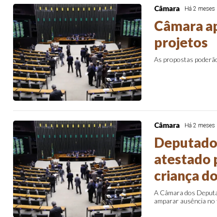
Câmara
Há 2 meses
Câmara ap
projetos
As propostas poderão
Câmara
Há 2 meses
Deputados
atestado 
criança d
A Câmara dos Deputado
amparar ausência no t