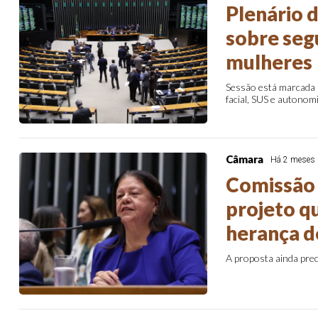
Plenário 
sobre segu
mulheres
Sessão está marcada 
facial, SUS e autono
Câmara
Há 2 meses
Comissão 
projeto q
herança d
A proposta ainda prec