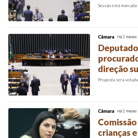
Sessão está marcada p
Câmara
Há 2 meses
Deputados
procurado
direção s
Proposta será votada 
Câmara
Há 2 meses
Comissão 
crianças 