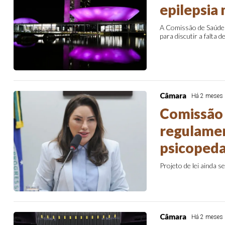
epilepsia 
A Comissão de Saúde 
para discutir a falta 
Câmara
Há 2 meses
Comissão 
regulamen
psicoped
Projeto de lei ainda 
Câmara
Há 2 meses