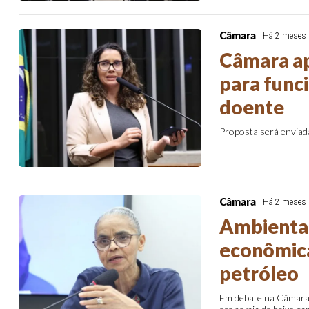
Câmara
Há 2 meses
Câmara ap
para func
doente
Proposta será enviad
Câmara
Há 2 meses
Ambiental
econômicas
petróleo
Em debate na Câmara e