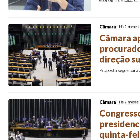
economia de baixo c
Câmara
Há 2 meses
Câmara ap
procurado
direção s
Proposta segue para
Câmara
Há 2 meses
Congresso
presidenc
quinta-fei