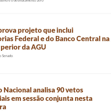
arbono e o desmatamento zero
rova projeto que inclui
rias Federal e do Banco Central na
uperior da AGU
 o Senado
 Nacional analisa 90 vetos
iais em sessão conjunta nesta
ra