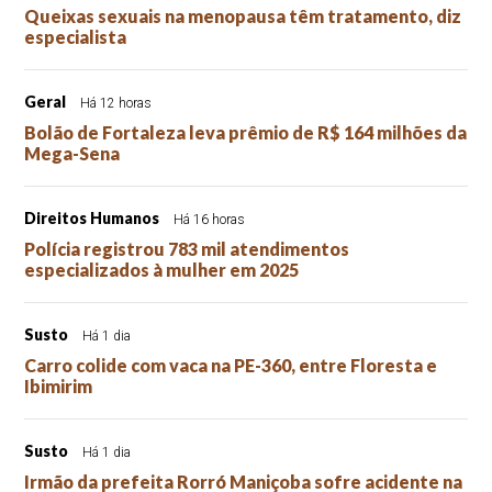
Queixas sexuais na menopausa têm tratamento, diz
especialista
Geral
Há 12 horas
Bolão de Fortaleza leva prêmio de R$ 164 milhões da
Mega-Sena
Direitos Humanos
Há 16 horas
Polícia registrou 783 mil atendimentos
especializados à mulher em 2025
Susto
Há 1 dia
Carro colide com vaca na PE-360, entre Floresta e
Ibimirim
Susto
Há 1 dia
Irmão da prefeita Rorró Maniçoba sofre acidente na