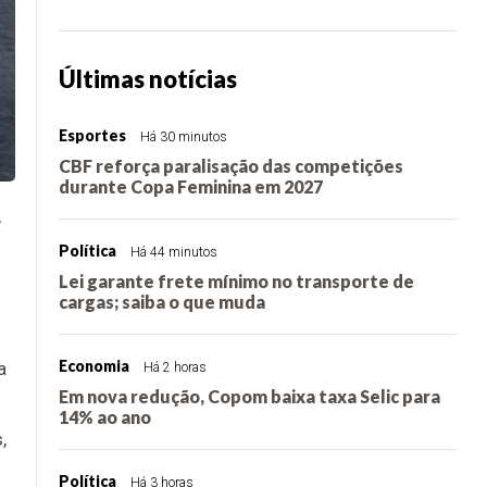
Últimas notícias
Esportes
Há 30 minutos
CBF reforça paralisação das competições
durante Copa Feminina em 2027
,
Política
Há 44 minutos
Lei garante frete mínimo no transporte de
cargas; saiba o que muda
Economia
a
Há 2 horas
Em nova redução, Copom baixa taxa Selic para
14% ao ano
,
Política
Há 3 horas