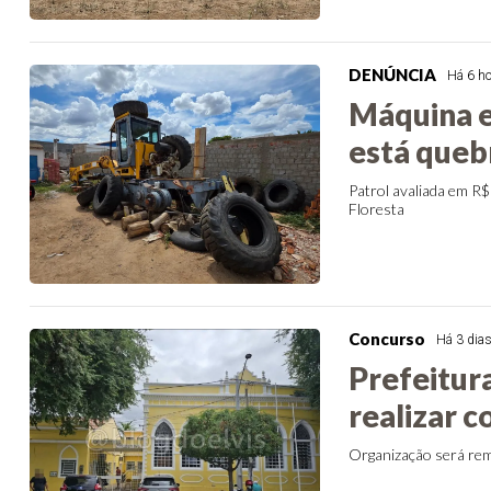
DENÚNCIA
Há 6 h
Máquina e
está queb
Patrol avaliada em R$
Floresta
Concurso
Há 3 dia
Prefeitur
realizar 
Organização será rem