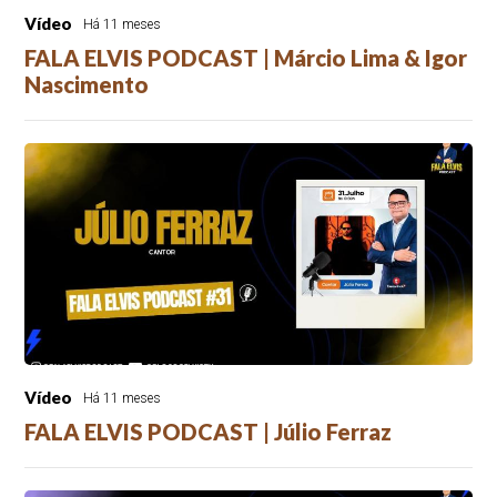
Vídeo
Há 11 meses
FALA ELVIS PODCAST | Márcio Lima & Igor
Nascimento
Vídeo
Há 11 meses
FALA ELVIS PODCAST | Júlio Ferraz