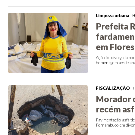
Limpeza urbana
H
Prefeita 
fardament
em Flores
Ação foi divulgada po
homenagem aos traba
FISCALIZAÇÃO
H
Morador c
recém asf
Pavimentação asfálti
Pernambuco em divers