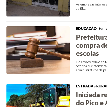
As empresas interess
da BLL.
EDUCAÇÃO
Há 1 
Prefeitura
compra de
escolas
De acordo com o edital
cozinha que atenderão
administrativos da pa
ESTRADAS RURA
Iniciada 
do Pico 