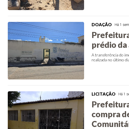
DOAÇÃO
Há 1 se
Prefeitura
prédio da 
A transferência do im
realizada no último di
LICITAÇÃO
Há 1 
Prefeitura
compra d
Comunitá