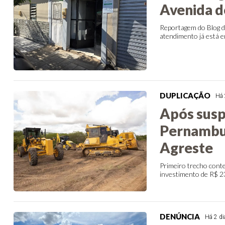
Avenida d
Reportagem do Blog do
atendimento já está 
DUPLICAÇÃO
Há 
Após susp
Pernambuc
Agreste
Primeiro trecho cont
investimento de R$ 2
DENÚNCIA
Há 2 d