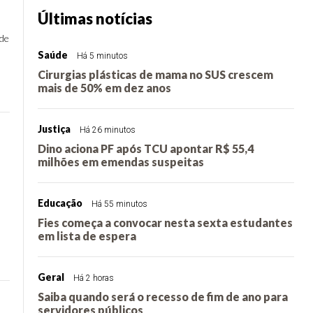
Últimas notícias
 de
Saúde
Há 5 minutos
Cirurgias plásticas de mama no SUS crescem
mais de 50% em dez anos
Justiça
Há 26 minutos
Dino aciona PF após TCU apontar R$ 55,4
milhões em emendas suspeitas
Educação
Há 55 minutos
Fies começa a convocar nesta sexta estudantes
em lista de espera
Geral
Há 2 horas
Saiba quando será o recesso de fim de ano para
servidores públicos