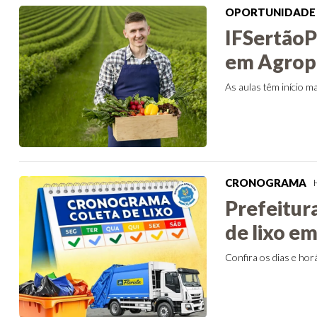
OPORTUNIDADE
IFSertãoP
em Agrope
As aulas têm início m
CRONOGRAMA
Prefeitur
de lixo em
Confira os dias e hor