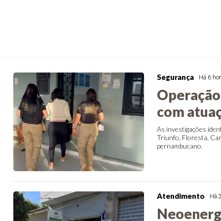
Segurança
Há 6 ho
Operação 
com atuaç
As investigações iden
Triunfo, Floresta, Ca
pernambucano.
Atendimento
Há 
Neoenerg