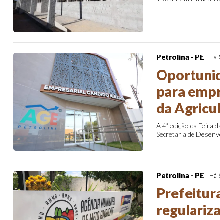
Petrolina - PE
Há 
Oportunid
para empr
da Agricul
A 4ª edição da Feira d
Secretaria de Desenv
Petrolina - PE
Há 
Prefeitur
regulariz