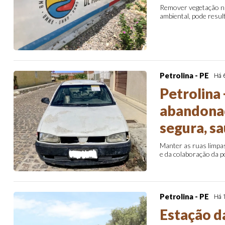
Remover vegetação na
ambiental, pode result
Petrolina - PE
Há 
Petrolina 
abandonad
segura, s
Manter as ruas limpa
e da colaboração da po
Petrolina - PE
Há 
Estação d