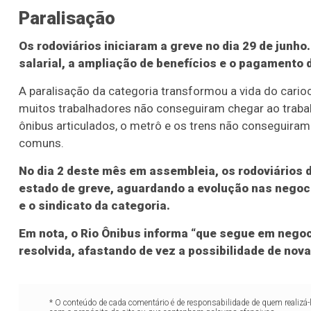
Paralisação
Os rodoviários iniciaram a greve no dia 29 de junho.
salarial, a ampliação de benefícios e o pagamento d
A paralisação da categoria transformou a vida do cari
muitos trabalhadores não conseguiram chegar ao traba
ônibus articulados, o metrô e os trens não conseguiram
comuns.
No dia 2 deste mês em assembleia, os rodoviários
estado de greve, aguardando a evolução nas negoci
e o sindicato da categoria.
Em nota, o Rio Ônibus informa “que segue em negoc
resolvida, afastando de vez a possibilidade de nova
* O conteúdo de cada comentário é de responsabilidade de quem realizá-