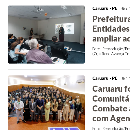
Caruaru - PE
Há 2 
Prefeitur
Entidades 
ampliar a
Foto: Reprodução/Pre
(7), a Rede Avança Enti
Caruaru - PE
Há 4 
Caruaru f
Comunitár
Combate à
com Agen
Foto: Reprodução/Pre