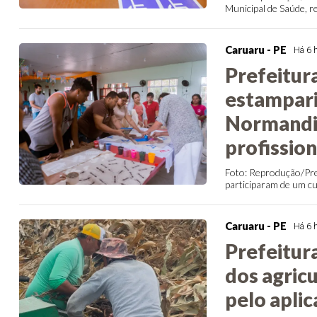
Municipal de Saúde, rea
Caruaru - PE
Há 6 
Prefeitur
estampari
Normandia
profission
Foto: Reprodução/Pr
participaram de um cur
Caruaru - PE
Há 6 
Prefeitur
dos agric
pelo apli