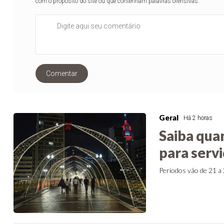
com o propósito do site ou que contenham palavras ofensivas.
Comentar
Geral
Há 2 horas
Saiba qua
para serv
Períodos vão de 21 a 