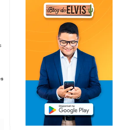
s
s
es