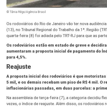
© Tânia Rêgo/Agência Brasil
Os rodoviários do Rio de Janeiro vão ter nova audiênci
(13), no Tribunal Regional do Trabalho da 1ª. Região (
quarta-feira (8) foi adiada pelo TRT-RJ para que as part
Os rodoviários estão em estado de greve e decidira
aumentaram a proposta inicial de pagamento do Ín
para 4,5%.
Reajuste
A proposta inicial dos rodoviários é que motoristas
5 mil, e os demais recebam um piso de R$ 4 mil. O 
inflacionárias passadas, em duas parcelas: a prim
Na assembleia de terça-feira (7), a categoria decidiu fle
vezes, o índice de reajuste. Além disso, os rodoviários 