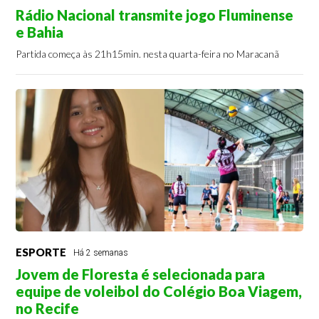
Rádio Nacional transmite jogo Fluminense
e Bahia
Partida começa às 21h15min. nesta quarta-feira no Maracanã
ESPORTE
Há 2 semanas
Jovem de Floresta é selecionada para
equipe de voleibol do Colégio Boa Viagem,
no Recife