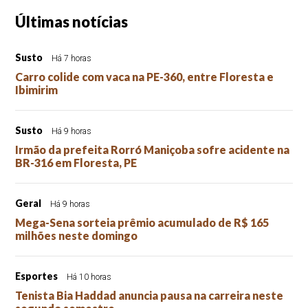
Últimas notícias
Susto
Há 7 horas
Carro colide com vaca na PE-360, entre Floresta e
Ibimirim
Susto
Há 9 horas
Irmão da prefeita Rorró Maniçoba sofre acidente na
BR-316 em Floresta, PE
Geral
Há 9 horas
Mega-Sena sorteia prêmio acumulado de R$ 165
milhões neste domingo
Esportes
Há 10 horas
Tenista Bia Haddad anuncia pausa na carreira neste