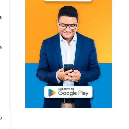
a
e
s