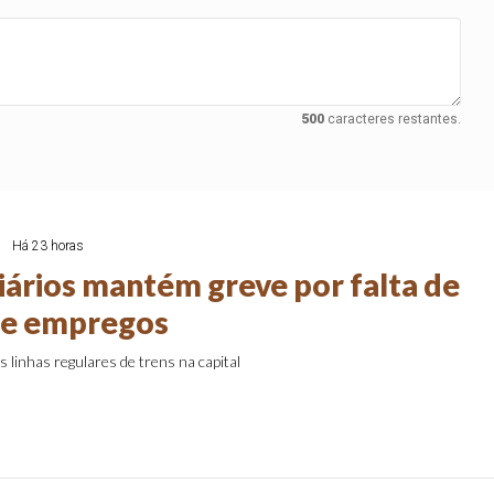
500
caracteres restantes.
s
Há 23 horas
viários mantém greve por falta de
de empregos
s linhas regulares de trens na capital