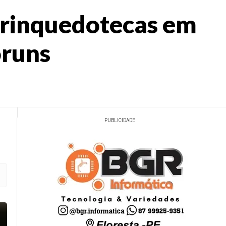
brinquedotecas em
óruns
PUBLICIDADE