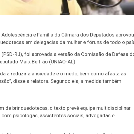
ia, Adolescência e Família da Câmara dos Deputados aprovou
inquedotecas em delegacias da mulher e fóruns de todo o paí
o (PSD-RJ), foi aprovada a versão da Comissão de Defesa d
deputado Marx Beltrão (UNIAO-AL).
uda a reduzir a ansiedade e o medo, bem como afasta as
nsão”, disse a relatora. Segundo ela, a medida também
lém de brinquedotecas, o texto prevê equipe multidisciplinar
, com psicólogas, assistentes sociais, advogadas e