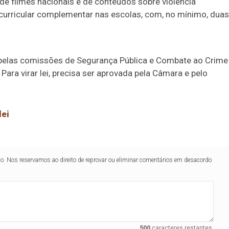
 de filmes nacionais e de conteúdos sobre violência
curricular complementar nas escolas, com, no mínimo, duas
elas comissões de Segurança Pública e Combate ao Crime
Para virar lei, precisa ser aprovada pela Câmara e pelo
lei
lo. Nos reservamos ao direito de reprovar ou eliminar comentários em desacordo
500
caracteres restantes.