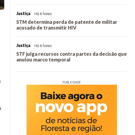
Justiça
Há 6 horas
STM determina perda de patente de militar
acusado de transmitir HIV
Justiça
Há 6 horas
STF julga recursos contra partes da decisão que
anulou marco temporal
s
PUBLICIDADE
a