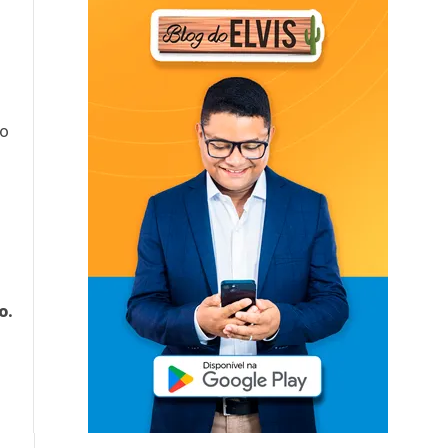
co
o.