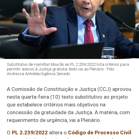
Substitutivo de Hamilton Mourão ao PL 2.239/2022 lista critérios para
permitir acesso à Justiça gratuita; texto vai ao Plenário - Foto:
Andressa Anholete/Agência Senado
A Comissão de Constituição e Justiça (CCJ) aprovou
nesta quarta-feira (10) texto substitutivo ao projeto
que estabelece critérios mais objetivos na
concessão da gratuidade da Justiça. A matéria, com
requerimento de urgência, vai a Plenário.
O
PL 2.239/2022
altera o
Código de Processo Civil