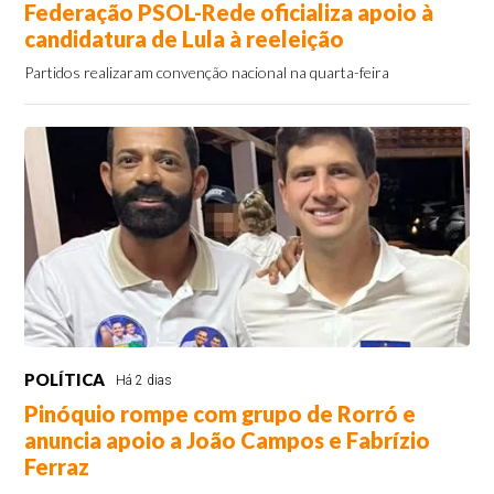
Federação PSOL-Rede oficializa apoio à
candidatura de Lula à reeleição
Partidos realizaram convenção nacional na quarta-feira
POLÍTICA
Há 2 dias
Pinóquio rompe com grupo de Rorró e
anuncia apoio a João Campos e Fabrízio
Ferraz