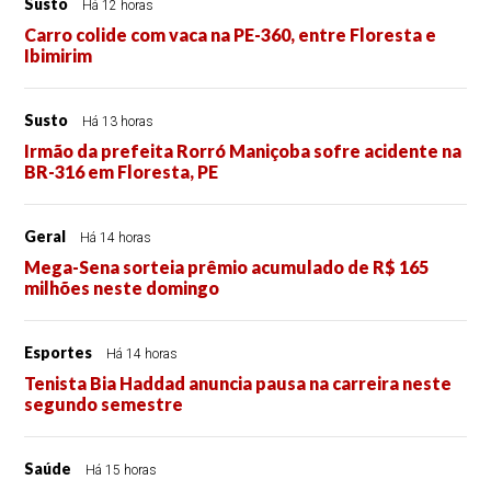
Susto
Há 12 horas
Carro colide com vaca na PE-360, entre Floresta e
Ibimirim
Susto
Há 13 horas
Irmão da prefeita Rorró Maniçoba sofre acidente na
BR-316 em Floresta, PE
Geral
Há 14 horas
Mega-Sena sorteia prêmio acumulado de R$ 165
milhões neste domingo
Esportes
Há 14 horas
Tenista Bia Haddad anuncia pausa na carreira neste
segundo semestre
Saúde
Há 15 horas