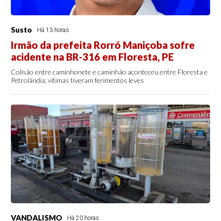
Susto
Há 13 horas
Irmão da prefeita Rorró Maniçoba sofre
acidente na BR-316 em Floresta, PE
Colisão entre caminhonete e caminhão aconteceu entre Floresta e
Petrolândia; vítimas tiveram ferimentos leves
VANDALISMO
Há 20 horas