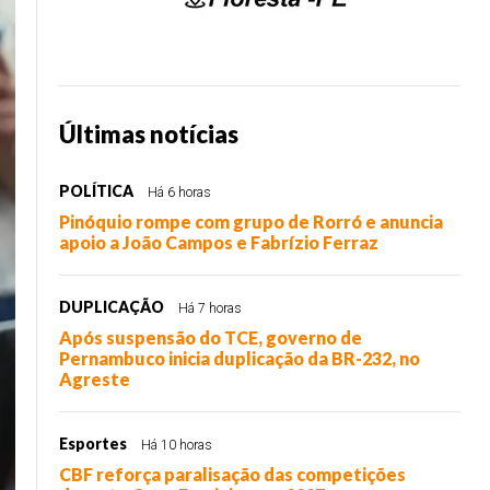
Últimas notícias
POLÍTICA
Há 6 horas
Pinóquio rompe com grupo de Rorró e anuncia
apoio a João Campos e Fabrízio Ferraz
DUPLICAÇÃO
Há 7 horas
Após suspensão do TCE, governo de
Pernambuco inicia duplicação da BR-232, no
Agreste
Esportes
Há 10 horas
CBF reforça paralisação das competições