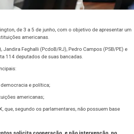
ngton, de 3 a 5 de junho, com o objetivo de apresentar um
nstituições americanas.
, Jandira Feghalli (PcdoB/RJ), Pedro Campos (PSB/PE) e
nta 114 deputados de suas bancadas.
ncipais:
 democracia e política;
tuições americanas;
 PIX, que, segundo os parlamentares, não possuem base
tos solicita cooperação, e não intervenção, no