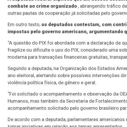
combate ao crime organizado
, abrangendo tráfico d
outras pautas de cooperação já solicitadas pelo governo
Em outro texto,
os deputados contestam, com contri
impostas pelo governo americano, argumentando que
“A questão do PIX foi abordada com a declaração de que 
fragilize ou dificulte o uso do PIX, considerado uma so
moderna para transações financeiras gratuitas, transpare
Segundo a deputada, na Organização dos Estados Amer
ano eleitoral, alertando sobre possíveis intervenções d
violência política física, de gênero e geral.
“Foi solicitado o acompanhamento e observação da OEA
Humanos, mas também da Secretaria de Fortalecimento d
acompanhamento solicitado pelo governo brasileiro para
De acordo com a deputada, parlamentares americanos
tomar iniciativas em relação aos temas apresentados.