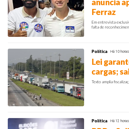
anuncia a
Ferraz
Em entrevista exclusi
falta de reconhecime
Política
Há 10 hora
Lei garan
cargas; s
Texto amplia fiscaliz
Política
Há 12 hora