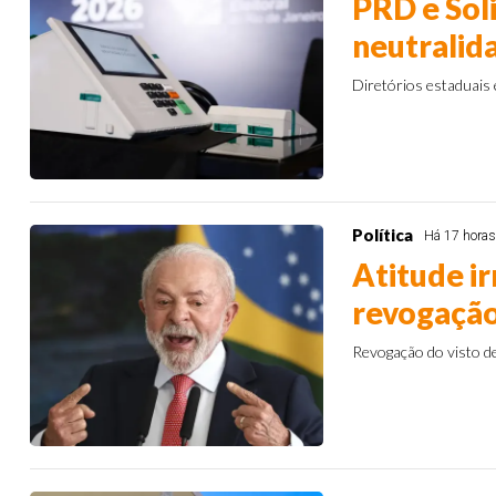
PRD e Sol
neutralida
Diretórios estaduais 
Política
Há 17 hora
Atitude ir
revogação
Revogação do visto de