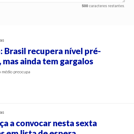
500
caracteres restantes.
ras
 Brasil recupera nível pré-
 mas ainda tem gargalos
o médio preocupa
ras
ça a convocar nesta sexta
s em lista de espera