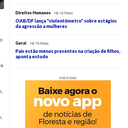
Direitos Humanos
Há 16 horas
OAB/DF lança "violentômetro" sobre estágios
da agressão a mulheres
to
Geral
Há 16 horas
Pais estão menos presentes na criação de filhos,
aponta estudo
la
PUBLICIDADE
,
,