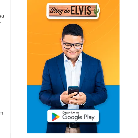
ua
r
am