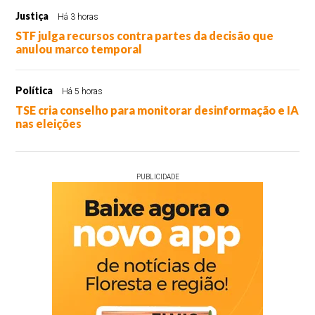
Justiça
Há 3 horas
STF julga recursos contra partes da decisão que
anulou marco temporal
Política
Há 5 horas
TSE cria conselho para monitorar desinformação e IA
nas eleições
PUBLICIDADE