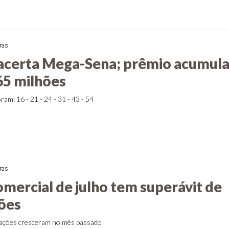
ras
acerta Mega-Sena; prêmio acumul
65 milhões
am: 16 - 21 - 24 - 31 - 43 - 54
ras
omercial de julho tem superávit de
hões
tações cresceram no mês passado