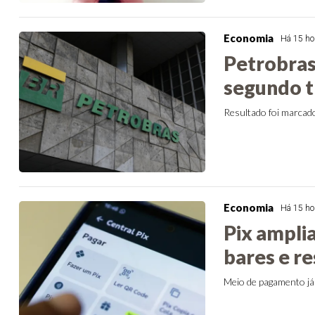
Economia
Há 15 ho
Petrobras 
segundo t
Resultado foi marcad
Economia
Há 15 ho
Pix ampli
bares e r
Meio de pagamento já