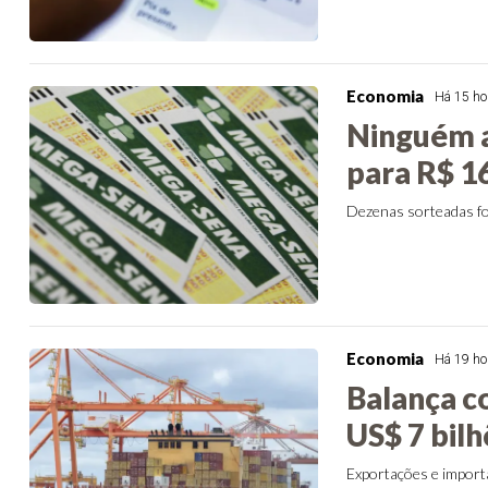
Economia
Há 15 ho
Ninguém 
para R$ 1
Dezenas sorteadas for
Economia
Há 19 ho
Balança c
US$ 7 bil
Exportações e impor