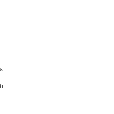
to
ês
o