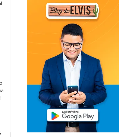
l
2
to
ia
l
é