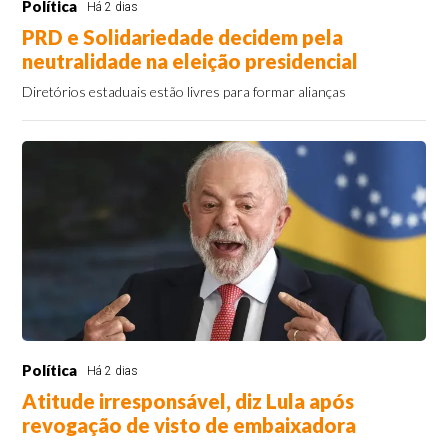
Política
Há 2 dias
PRD e Solidariedade decidem pela
neutralidade na eleição presidencial
Diretórios estaduais estão livres para formar alianças
Política
Há 2 dias
Atitude irresponsável, diz Lula após
revogação de visto de embaixadora