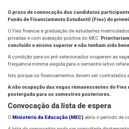
O prazo de convocação dos candidatos participant
Fundo de Financiamento Estudantil (Fies) do primei
O Fies financia a graduação de estudantes matriculado
privadas e com avaliação positiva do MEC.
Prioritaria
concluído o ensino superior e não tenham sido bene
A condição para os pré-selecionados ocuparem as vagas
frequência mínima exigida para o semestre letivo refer
Isto porque os financiamentos devem ser contratados 
A não ocupação das vagas remanescentes do Fies r
postergada para os semestres posteriores.
Convocação da lista de espera
O
Ministério da Educação (MEC)
abriu o período de 
A lista de convocados pode ser consultada diretament