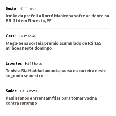
Susto
Há 11 horas
Irmão da prefeita Rorró Maniçoba sofre acidente na
BR-316 em Floresta, PE
Geral
Há 12 horas
Mega-Sena sorteia prêmio acumulado de R$ 165
milhões neste domingo
Esportes
Há 13 horas
Tenista Bia Haddad anuncia pausa na carreira neste
segundo semestre
Saúde
Há 14 horas
Paulistanos enfrentam filas para tomar vacina
contra sarampo