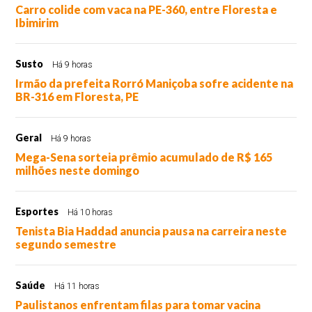
Carro colide com vaca na PE-360, entre Floresta e
Ibimirim
Susto
Há 9 horas
Irmão da prefeita Rorró Maniçoba sofre acidente na
BR-316 em Floresta, PE
Geral
Há 9 horas
Mega-Sena sorteia prêmio acumulado de R$ 165
milhões neste domingo
Esportes
Há 10 horas
Tenista Bia Haddad anuncia pausa na carreira neste
segundo semestre
Saúde
Há 11 horas
Paulistanos enfrentam filas para tomar vacina