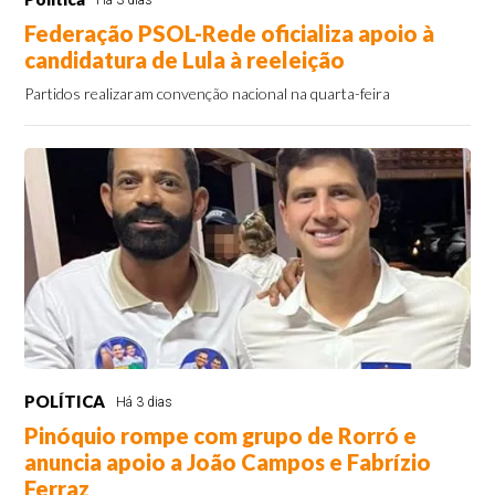
Há 3 dias
Federação PSOL-Rede oficializa apoio à
candidatura de Lula à reeleição
Partidos realizaram convenção nacional na quarta-feira
POLÍTICA
Há 3 dias
Pinóquio rompe com grupo de Rorró e
anuncia apoio a João Campos e Fabrízio
Ferraz