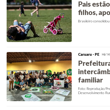
Pais estã
filhos, ap
Brasileiro consolidou 
Caruaru - PE
Há 14
Prefeitur
intercâmbi
familiar
Foto: Reprodução/Pre
Desenvolvimento Rural