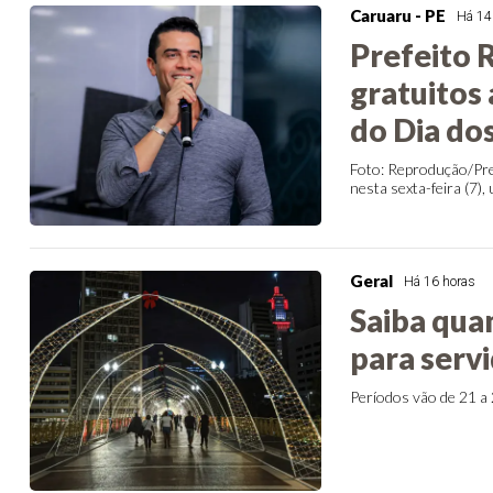
Caruaru - PE
Há 14
Prefeito 
gratuitos
do Dia dos
Foto: Reprodução/Pre
nesta sexta-feira (7),
Geral
Há 16 horas
Saiba qua
para serv
Períodos vão de 21 a 