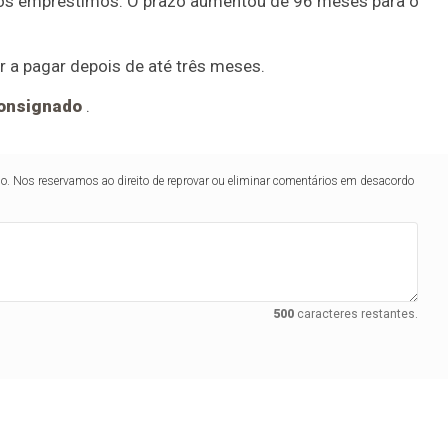
r os empréstimos. O prazo aumentou de 96 meses para o
 a pagar depois de até três meses.
consignado
.
lo. Nos reservamos ao direito de reprovar ou eliminar comentários em desacordo
500
caracteres restantes.