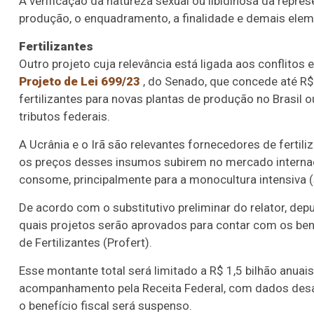
A verificação da natureza sexual ou libidinosa da rep
produção, o enquadramento, a finalidade e demais elem
Fertilizantes
Outro projeto cuja relevância está ligada aos conflitos 
Projeto de Lei 699/23
, do Senado, que concede até R$ 
fertilizantes para novas plantas de produção no Brasil 
tributos federais.
A Ucrânia e o Irã são relevantes fornecedores de fertil
os preços desses insumos subirem no mercado internaci
consome, principalmente para a monocultura intensiva (so
De acordo com o substitutivo preliminar do relator, depu
quais projetos serão aprovados para contar com os ben
de Fertilizantes (Profert).
Esse montante total será limitado a R$ 1,5 bilhão anuai
acompanhamento pela Receita Federal, com dados desagr
o benefício fiscal será suspenso.