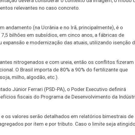
resentação deverá considerar o contexto da imagem, o modo 
entos relevantes no caso concreto.
em andamento (na Ucrânia e no Irã, principalmente), é o
7,5 bilhões em subsídios, em cinco anos, a fábricas de
ou expansão e modernização das atuais, utilizando isenção 
izantes nitrogenados e com ureia, então os conflitos fizeram
onal. O Brasil importa de 80% a 90% do fertilizante que
ja, milho, algodão, etc.).
tado Júnior Ferrari (PSD-PA), o Poder Executivo definirá
efícios fiscais do Programa de Desenvolvimento da Indústr
s e os valores serão detalhados em relatórios bimestrais de
egados por item e por tributo. Caso o limite seja atingido