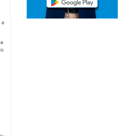
 e
ia
do