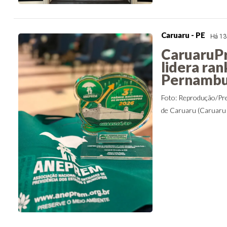
Caruaru - PE
Há 13
CaruaruPr
lidera ra
Pernamb
Foto: Reprodução/Pre
de Caruaru (CaruaruPr