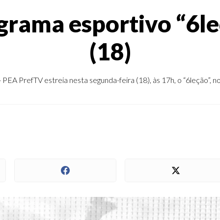
grama esportivo “6l
(18)
EA PrefTV estreia nesta segunda-feira (18), às 17h, o “6leção”, n