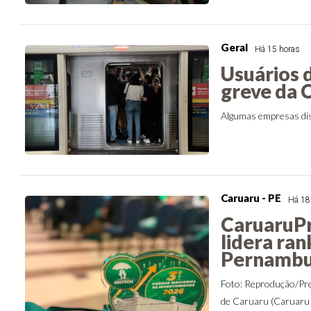
Geral
Há 15 horas
Usuários 
greve da
Algumas empresas dis
Caruaru - PE
Há 18
CaruaruPr
lidera ra
Pernamb
Foto: Reprodução/Pre
de Caruaru (CaruaruPr