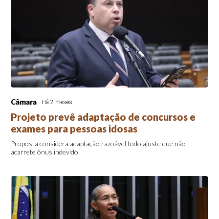
Câmara
Há 2 meses
Projeto prevê adaptação de concursos e
exames para pessoas idosas
Proposta considera adaptação razoável todo ajuste que não
acarrete ônus indevido