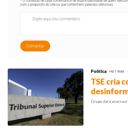
* O conteúdo de cada comentário é de responsabilidade de quem realizá-
com o propósito do site ou que contenham palavras ofensivas.
Comentar
Política
Há 1 hora
TSE cria 
desinform
Grupo dará assessoria