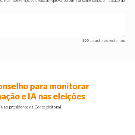
lo. Nos reservamos ao direito de reprovar ou eliminar comentários em desacordo
500
caracteres restantes.
conselho para monitorar
ação e IA nas eleições
 ao presidente da Corte eleitoral