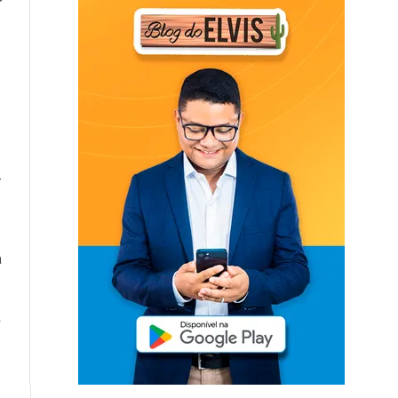
-
a
.