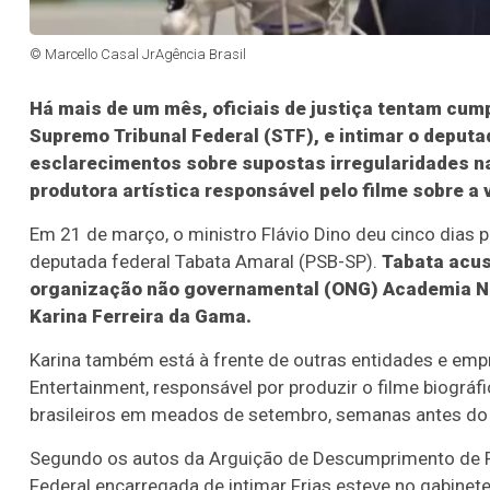
© Marcello Casal JrAgência Brasil
Há mais de um mês, oficiais de justiça tentam cump
Supremo Tribunal Federal (STF), e intimar o deputa
esclarecimentos sobre supostas irregularidades 
produtora artística responsável pelo filme sobre a 
Em 21 de março, o ministro Flávio Dino deu cinco dias
deputada federal Tabata Amaral (PSB-SP).
Tabata acus
organização não governamental (ONG) Academia Nac
Karina Ferreira da Gama.
Karina também está à frente de outras entidades e empr
Entertainment, responsável por produzir o filme biográf
brasileiros em meados de setembro, semanas antes do p
Segundo os autos da Arguição de Descumprimento de Pre
Federal encarregada de intimar Frias esteve no gabinet