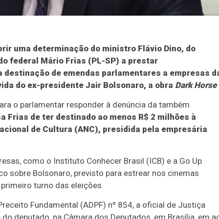
rir uma determinação do ministro Flávio Dino, do
do federal Mário Frias (PL-SP) a prestar
na destinação de emendas parlamentares a empresas d
vida do ex-presidente Jair Bolsonaro, a obra
Dark Horse
 para o parlamentar responder à denúncia da também
a Frias de ter destinado ao menos R$ 2 milhões à
ional de Cultura (ANC), presidida pela empresária
esas, como o Instituto Conhecer Brasil (ICB) e a Go Up
ico sobre Bolsonaro, previsto para estrear nos cinemas
rimeiro turno das eleições.
ceito Fundamental (ADPF) nº 854, a oficial de Justiça
e do deputado, na Câmara dos Deputados, em Brasília, em a