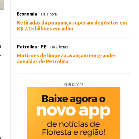
Economia
Há 1 hora
Retiradas da poupança superam depósitos em
R$ 7,15 bilhões em julho
a
Petrolina - PE
Há 2 horas
.
Mutirões de limpeza avançam em grandes
avenidas de Petrolina
PUBLICIDADE
o