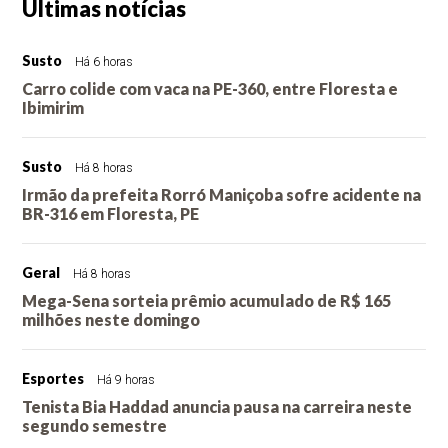
Últimas notícias
Susto
Há 6 horas
Carro colide com vaca na PE-360, entre Floresta e
Ibimirim
Susto
Há 8 horas
Irmão da prefeita Rorró Maniçoba sofre acidente na
BR-316 em Floresta, PE
Geral
Há 8 horas
Mega-Sena sorteia prêmio acumulado de R$ 165
milhões neste domingo
Esportes
Há 9 horas
Tenista Bia Haddad anuncia pausa na carreira neste
segundo semestre