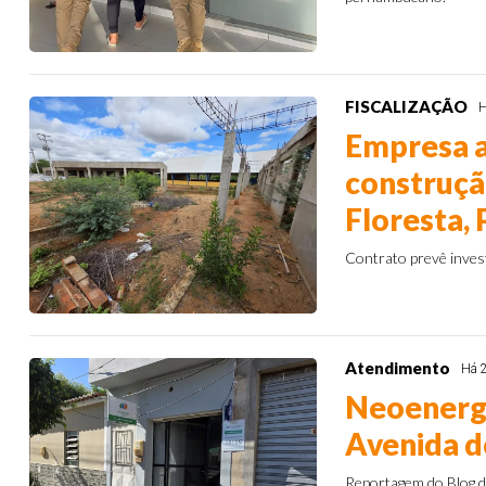
FISCALIZAÇÃO
H
Empresa a
construçã
Floresta, 
Contrato prevê inves
Atendimento
Há 
Neoenerg
Avenida d
Reportagem do Blog do