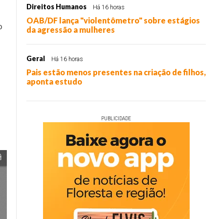
Direitos Humanos
Há 16 horas
OAB/DF lança "violentômetro" sobre estágios
o
da agressão a mulheres
Geral
Há 16 horas
Pais estão menos presentes na criação de filhos,
aponta estudo
o
PUBLICIDADE