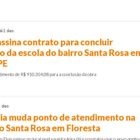
á 2 dias
ssina contrato para concluir
o da escola do bairro Santa Rosa e
PE
timento de R$ 910.354,08 para a conclusão da obra
2 dias
ia muda ponto de atendimento na
o Santa Rosa em Floresta
 Elvis esteve no local nesta quinta-feira (6) e constatou que o novo ponto