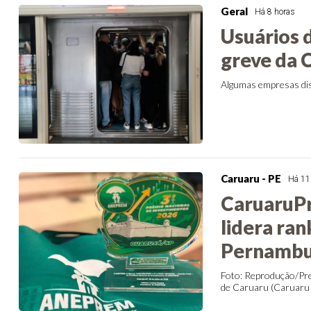
Geral
Há 8 horas
Usuários 
greve da
Algumas empresas dis
Caruaru - PE
Há 11
CaruaruPr
lidera ra
Pernamb
Foto: Reprodução/Pre
de Caruaru (CaruaruPr