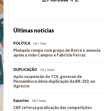
Últimas notícias
POLÍTICA
Há 1 hora
Pinóquio rompe com grupo de Rorró e anuncia
apoio a João Campos e Fabrízio Ferraz
DUPLICAÇÃO
Há 2 horas
Após suspensão do TCE, governo de
Pernambuco inicia duplicação da BR-232, no
Agreste
Esportes
Há 5 horas
CBF reforça paralisação das competições