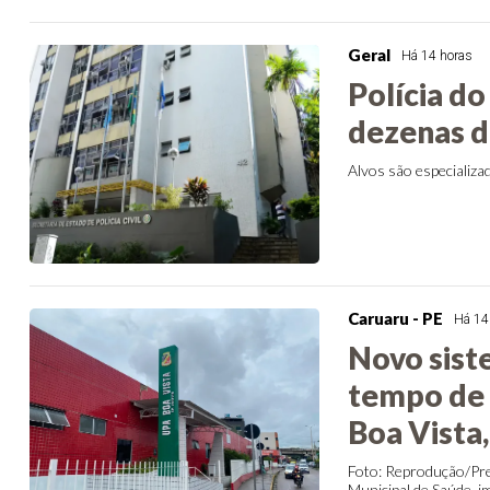
Geral
Há 14 horas
Polícia d
dezenas d
Alvos são especializa
Caruaru - PE
Há 14
Novo sist
tempo de 
Boa Vista
Foto: Reprodução/Pre
Municipal de Saúde, i