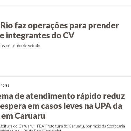
o Rio faz operações para prender
e integrantes do CV
dos no roubo de veículos
 horas
ema de atendimento rápido reduz
espera em casos leves na UPA da
, em Caruaru
feitura de Caruaru - PEA Prefeitura de Caruaru, por meio da Secretaria
mplantou na UPA da Boa Vista o sist...