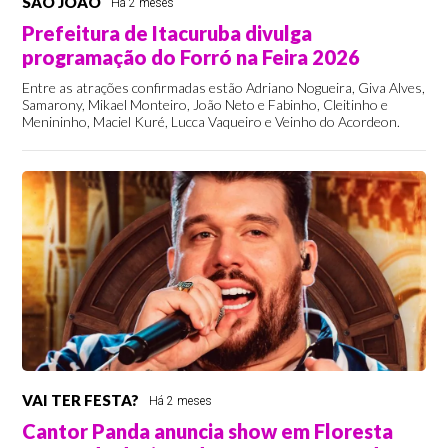
SÃO JOÃO
Há 2 meses
Prefeitura de Itacuruba divulga
programação do Forró na Feira 2026
Entre as atrações confirmadas estão Adriano Nogueira, Giva Alves,
Samarony, Mikael Monteiro, João Neto e Fabinho, Cleitinho e
Menininho, Maciel Kuré, Lucca Vaqueiro e Veinho do Acordeon.
VAI TER FESTA?
Há 2 meses
Cantor Panda anuncia show em Floresta