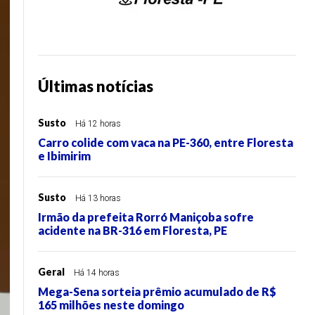
Últimas notícias
Susto
Há 12 horas
Carro colide com vaca na PE-360, entre Floresta
e Ibimirim
Susto
Há 13 horas
Irmão da prefeita Rorró Maniçoba sofre
acidente na BR-316 em Floresta, PE
Geral
Há 14 horas
Mega-Sena sorteia prêmio acumulado de R$
165 milhões neste domingo