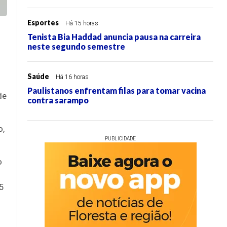
Esportes
Há 15 horas
Tenista Bia Haddad anuncia pausa na carreira
neste segundo semestre
Saúde
Há 16 horas
Paulistanos enfrentam filas para tomar vacina
de
contra sarampo
o,
PUBLICIDADE
o
5