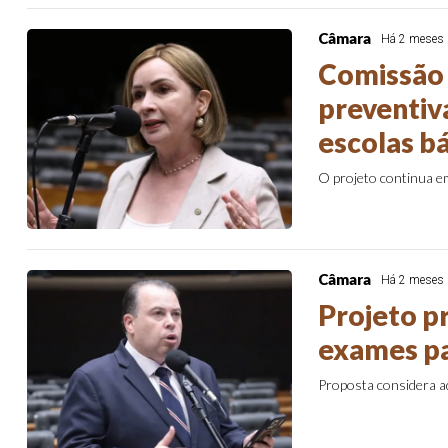
Câmara
Há 2 meses
Comissão 
preventiv
escolas b
O projeto continua 
Câmara
Há 2 meses
Projeto p
exames pa
Proposta considera a