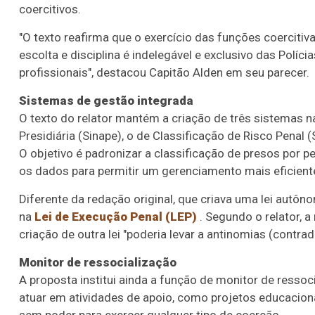
coercitivos.
"O texto reafirma que o exercício das funções coercitiv
escolta e disciplina é indelegável e exclusivo das Políc
profissionais", destacou Capitão Alden em seu parecer.
Sistemas de gestão integrada
O texto do relator mantém a criação de três sistemas na
Presidiária (Sinape), o de Classificação de Risco Penal
O objetivo é padronizar a classificação de presos por pe
os dados para permitir um gerenciamento mais eficient
Diferente da redação original, que criava uma lei autôn
na
Lei de Execução Penal (LEP)
. Segundo o relator, a
criação de outra lei "poderia levar a antinomias (contrad
Monitor de ressocialização
A proposta institui ainda a função de monitor de ressoc
atuar em atividades de apoio, como projetos educaciona
sem poder para exercer qualquer tipo de coerção.