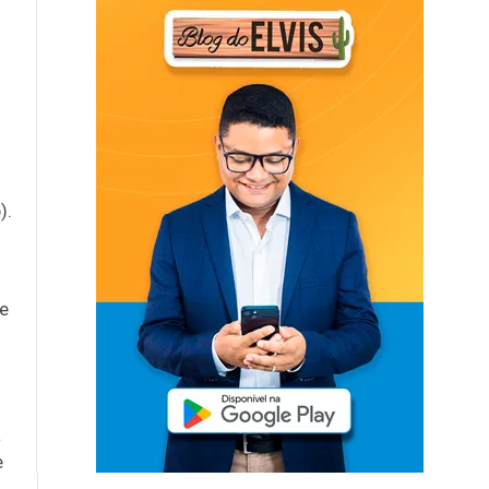
).
te
a
e