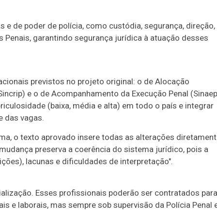
as e de poder de polícia, como custódia, segurança, direção,
ias Penais, garantindo segurança jurídica à atuação desses
cionais previstos no projeto original: o de Alocação
 (Sincrip) e o de Acompanhamento da Execução Penal (Sinaep
riculosidade (baixa, média e alta) em todo o país e integrar
e das vagas.
oma, o texto aprovado insere todas as alterações diretamen
 mudança preserva a coerência do sistema jurídico, pois a
ições), lacunas e dificuldades de interpretação".
ialização. Esses profissionais poderão ser contratados par
is e laborais, mas sempre sob supervisão da Polícia Penal 