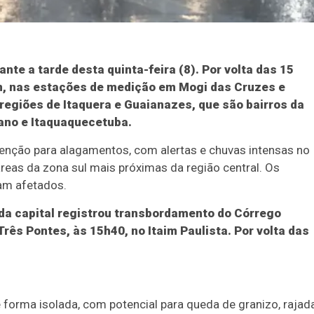
nte a tarde desta quinta-feira (8). Por volta das 15
m, nas estações de medição em Mogi das Cruzes e
egiões de Itaquera e Guaianazes, que são bairros da
zano e Itaquaquecetuba.
tenção para alagamentos, com alertas e chuvas intensas no
reas da zona sul mais próximas da região central. Os
am afetados.
a capital registrou transbordamento do Córrego
rês Pontes, às 15h40, no Itaim Paulista. Por volta das
e forma isolada, com potencial para queda de granizo, rajad