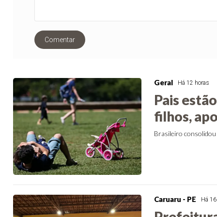
Comentar
Geral
Há 12 horas
Pais estã
filhos, ap
Brasileiro consolidou 
Caruaru - PE
Há 16
Prefeitur