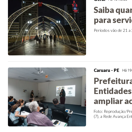
Saiba qua
para serv
Períodos vão de 21 a 
Caruaru - PE
Há 19
Prefeitur
Entidades 
ampliar a
Foto: Reprodução/Pre
(7), a Rede Avança Enti