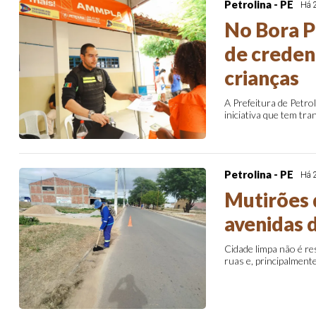
Petrolina - PE
Há 
No Bora 
de credenc
crianças
A Prefeitura de Petro
iniciativa que tem tr
Petrolina - PE
Há 
Mutirões 
avenidas 
Cidade limpa não é re
ruas e, principalmen