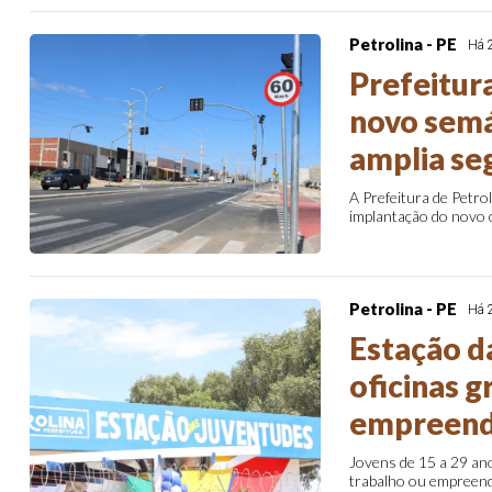
Petrolina - PE
Há 
Prefeitura
novo semá
amplia se
A Prefeitura de Petro
implantação do novo c
Petrolina - PE
Há 
Estação d
oficinas g
empreend
Jovens de 15 a 29 an
trabalho ou empreende