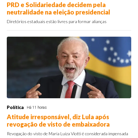
PRD e Solidariedade decidem pela
neutralidade na eleição presidencial
Diretórios estaduais estão livres para formar alianças
Política
Há 11 horas
Atitude irresponsável, diz Lula após
revogação de visto de embaixadora
Revogação do visto de Maria Luiza Viotti é considerada impensada