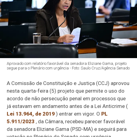
Aprovado com relatório favorável da senadora Eliziane Gama, projeto
segue para o Plenário com urgência - Foto: Saulo Cruz/Agência Senado
A Comissão de Constituição e Justiça (CCJ) aprovou
nesta quarta-feira (5) projeto que permite o uso do
acordo de não persecução penal em processos que
já estavam em andamento antes de a Lei Anticrime (
Lei 13.964, de 2019
) entrar em vigor. O
PL
5.911/2023
, da Câmara, recebeu parecer favorável
da senadora Eliziane Gama (PSD-MA) e seguirá para
votação no Plenário do Senado com urgência.