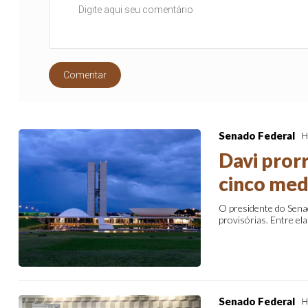
Comentar
Senado Federal
H
Davi pror
cinco med
O presidente do Senad
provisórias. Entre ela
Senado Federal
H