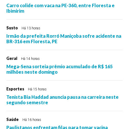
Carro colide com vaca na PE-360, entre Floresta e
Ibimirim
Susto
Há 13 horas
Irmão da prefeita Rorró Maniçoba sofre acidente na
BR-316 em Floresta, PE
Geral
Há 14 horas
Mega-Sena sorteia prêmio acumulado de R$ 165
milhões neste domingo
Esportes
Há 15 horas
Tenista Bia Haddad anuncia pausa na carreira neste
segundo semestre
Saúde
Há 16 horas
Paulistanos enfrentam filas para tomar vacina