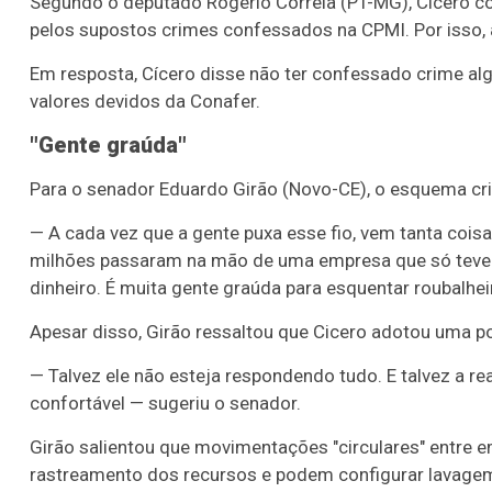
Segundo o deputado Rogério Correia (PT-MG), Cícero co
pelos supostos crimes confessados na CPMI. Por isso, 
Em resposta, Cícero disse não ter confessado crime al
valores devidos da Conafer.
"Gente graúda"
Para o senador Eduardo Girão (Novo-CE), o esquema cri
— A cada vez que a gente puxa esse fio, vem tanta coi
milhões passaram na mão de uma empresa que só teve co
dinheiro. É muita gente graúda para esquentar roubalhei
Apesar disso, Girão ressaltou que Cicero adotou uma 
— Talvez ele não esteja respondendo tudo. E talvez a r
confortável — sugeriu o senador.
Girão salientou que movimentações "circulares" entre 
rastreamento dos recursos e podem configurar lavagem 