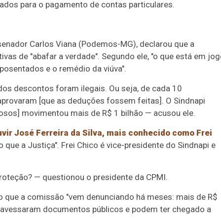
izados para o pagamento de contas particulares.
 senador Carlos Viana (Podemos-MG), declarou que a
ivas de "abafar a verdade". Segundo ele, "o que está em jo
posentados e o remédio da viúva".
dos descontos foram ilegais. Ou seja, de cada 10
provaram [que as deduções fossem feitas]. O Sindnapi
dosos] movimentou mais de R$ 1 bilhão — acusou ele.
uvir
José Ferreira da Silva, mais conhecido como Frei
o que a Justiça".
Frei Chico é vice-presidente do Sindnapi e
proteção? — questionou o presidente da CPMI.
u o que a comissão "vem denunciando há meses: mais de R$
ravessaram documentos públicos e podem ter chegado a