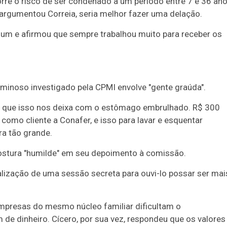
rre o risco de ser condenado a um período entre 7 e 36 an
argumentou Correia, seria melhor fazer uma delação.
gum e afirmou que sempre trabalhou muito para receber os
minoso investigado pela CPMI envolve "gente graúda".
sa que isso nos deixa com o estômago embrulhado. R$ 300
mo cliente a Conafer, e isso para lavar e esquentar
ra tão grande.
postura "humilde" em seu depoimento à comissão.
ealização de uma sessão secreta para ouvi-lo possar ser mai
empresas do mesmo núcleo familiar dificultam o
de dinheiro. Cícero, por sua vez, respondeu que os valores