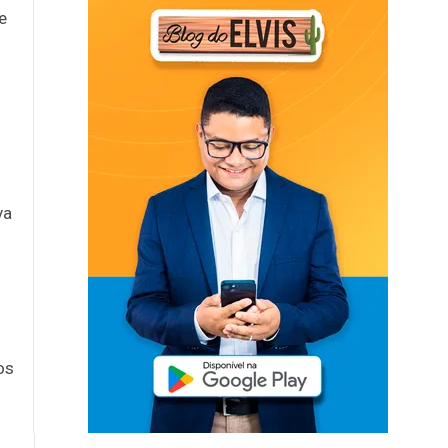
e
va
os