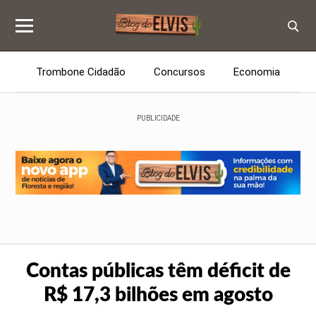
Trombone Cidadão
Concursos
Economia
Educação
Entretenimento
Esportes
PUBLICIDADE
Voz do leitor
Política
Ronda Policial
Brasil
Emprego
Contas públicas têm déficit de
R$ 17,3 bilhões em agosto