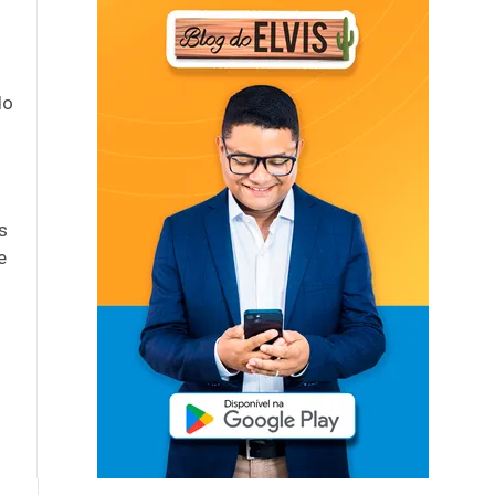
do
s
e