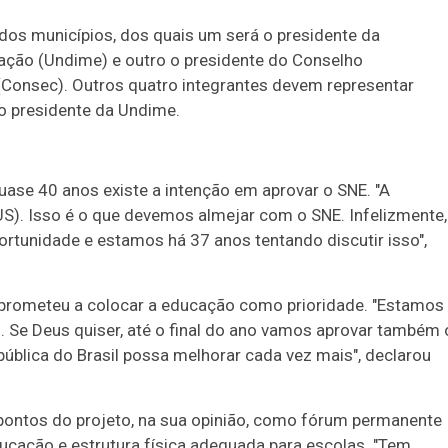
dos municípios, dos quais um será o presidente da
cação (Undime) e outro o presidente do Conselho
(Consec). Outros quatro integrantes devem representar
o presidente da Undime.
uase 40 anos existe a intenção em aprovar o SNE. "A
S). Isso é o que devemos almejar com o SNE. Infelizmente,
ortunidade e estamos há 37 anos tentando discutir isso",
prometeu a colocar a educação como prioridade. "Estamos
. Se Deus quiser, até o final do ano vamos aprovar também 
ública do Brasil possa melhorar cada vez mais", declarou
 pontos do projeto, na sua opinião, como fórum permanente
ducação e estrutura física adequada para escolas. "Tem