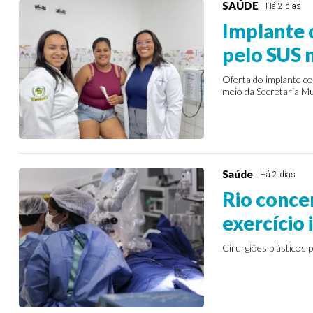
SAÚDE
Há 2 dias
Implante 
pelo SUS 
Oferta do implante co
meio da Secretaria M
Saúde
Há 2 dias
Rio conce
exercício 
Cirurgiões plásticos